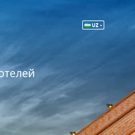
UZ
отелей