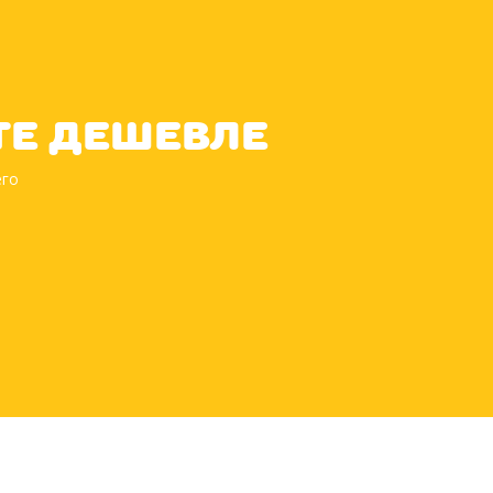
те дешевле
его