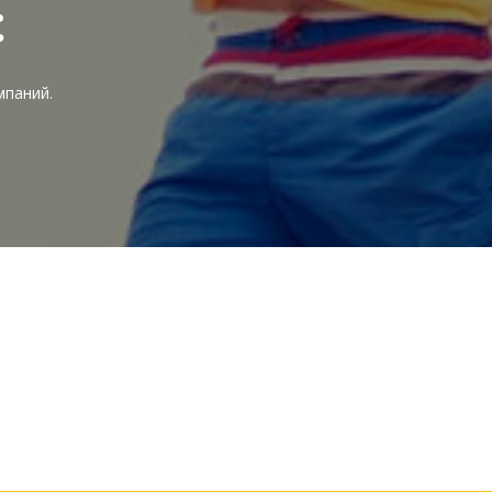
е
мпаний.