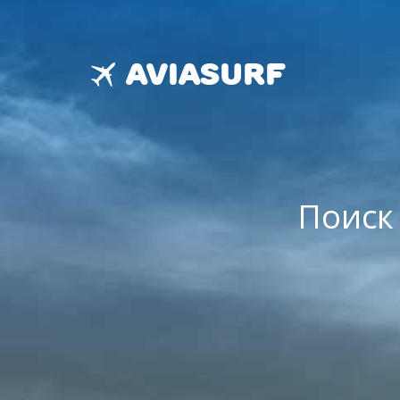
aviasurf
Поиск